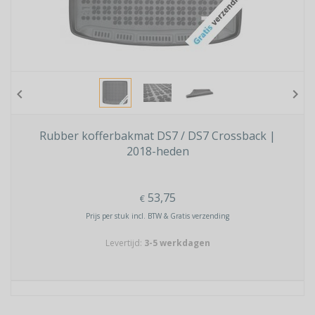
chevron_left
chevron_right
Rubber kofferbakmat DS7 / DS7 Crossback |
2018-heden
53,75
€
Prijs per stuk incl. BTW & Gratis verzending
Levertijd:
3-5 werkdagen