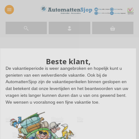
menu
Rubber automatten
/
DS
/
DS7 | 2018-heden
Beste klant,
De vakantieperiode is weer aangebroken en hopelijk kunt u
genieten van een welverdiende vakantie. Ook bij de
DS7
AutomattenSjop zijn de vakantieperikelen binnen geslopen en
Rubberautomatten &
dat betekent dat onze levertijden en het beantwoorden van uw
vragen iets langer kunnen duren dan u van ons gewend bent.
Kofferbakmatten
We wensen u vooralsnog een fijne vakantie toe.
Rubber automatten voor
de DS7 zorgen voor een
fris en schoon interieur van