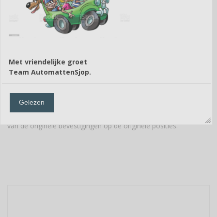
de auto. Automatten van
rubber hebben rondom een
opstaande rand. Hierdoor
blijft vuil op de mat. Door
het rubber zijn de
Met vriendelijke groet
matten eenvoudig te
Team AutomattenSjop.
reinigen. Afspoelen met water en klaar.
De rubbermatten & kofferbakmatten hebben 100%
Gelezen
gegarandeerde pasvorm voor de DS7. De matten zijn voorzien
van de originele bevestigingen op de originele posities.