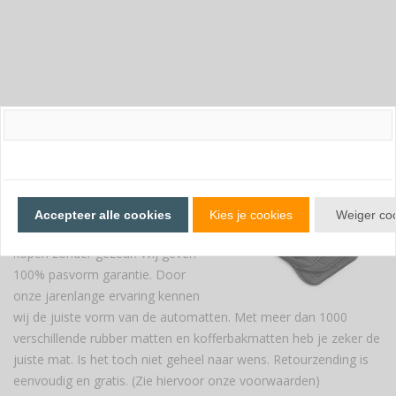
100% pasvorm
garantie
Nieuwe rubber automatten of
Accepteer alle cookies
Kies je cookies
Weiger co
kofferbak mat voor jouw DS7
kopen zonder gezeur. Wij geven
100% pasvorm garantie. Door
onze jarenlange ervaring kennen
wij de juiste vorm van de automatten. Met meer dan 1000
verschillende rubber matten en kofferbakmatten heb je zeker de
juiste mat. Is het toch niet geheel naar wens. Retourzending is
eenvoudig en gratis. (Zie hiervoor onze voorwaarden)