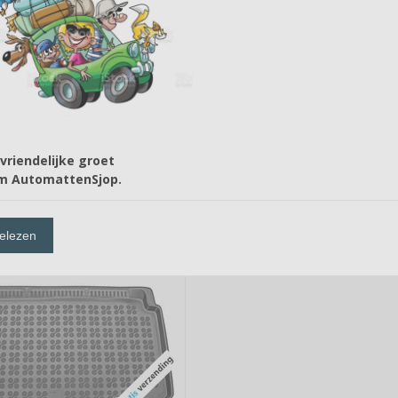
lecteer eerst de gewenste kwaliteit. Kies dan bij "Meer of minder ma
bouwjaren 2017, 2018, 2019, 2020, 2021, 2022, 2023, 2024 en 2025
vriendelijke groet
m AutomattenSjop.
elezen