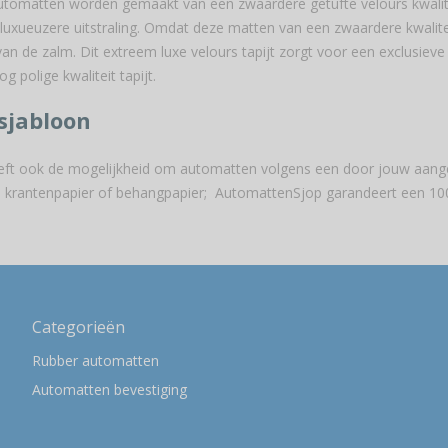
tomatten worden gemaakt van een zwaardere getufte velours kwalitei
luxueuzere uitstraling. Omdat deze matten van een zwaardere kwalite
an de zalm. Dit extreem luxe velours tapijt zorgt voor een exclusieve 
 polige kwaliteit tapijt.
sjabloon
eft ook de mogelijkheid om automatten volgens een door jouw aangel
ton, krantenpapier of behangpapier; AutomattenSjop garandeert een 10
Categorieën
e
Rubber automatten
Automatten bevestiging