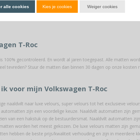
r alle cookies
Kies je cookies
Weiger cookies
agen T-Roc
100% gecontroleerd. En wordt al jaren toegepast. Alle matten word
eel tevreden? Stuur de matten dan binnen 30 dagen op onze kosten re
 ik voor mijn Volkswagen T-Roc
ige naaldvilt naar luxe velours, super velours tot het exclusieve velour
vilt automatten zijn een voordelige keuze. Naaldvilt automatten zijn g
ien van een hakstuk op de bestuurdersmat. Naaldvilt automatten zij
matten worden het meest gekozen. De luxe velours matten zijn gema
tten hebben de beste prijs/kwaliteit verhouding en zijn in meerdere k