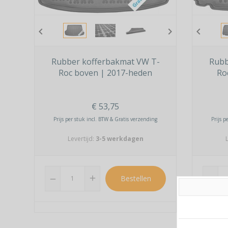
chevron_left
chevron_right
chevron_left
Rubber kofferbakmat VW T-
Rubb
Roc boven | 2017-heden
Ro
€
53,75
Prijs per stuk incl. BTW & Gratis verzending
Prijs p
Levertijd:
3-5 werkdagen
L
add
Bestellen
remove
remove