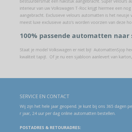
bestuurdersmat een hakstuk aangebracht. Super velours au
interieur van uw Volkswagen T-Roc krijgt hiermee een nog 
aangebracht. Exclusieve velours automatten is het neusje v
meest luxe exclusieve auto’s worden voorzien van deze hoog
100% passende automatten naar 
Staat je model Volkswagen er niet bij! AutomattenSjop he
kwaliteit tapijt. Of je nu een sjabloon aanlevert van kar
SERVICE EN CONTACT
Wij zijn het hele jaar geopend. Je kunt bij ons 365 dagen p
r jaar, 24 uur per dag online automatten bestellen.
POSTADRES & RETOURADRES: