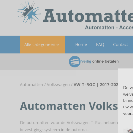
Alle categorieën
Home
FAQ
Contact

Automatten
/
Volkswagen
/
VW T-ROC | 2017-2025
De v
welve
binn
Automatten Volkswa
uw v
voora
De automatten voor de Volkswagen T-Roc hebben de origine
bevestigingssysteem in de automat.