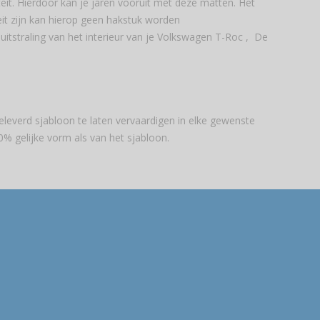
t. Hierdoor kan je jaren vooruit met deze matten. Het
it zijn kan hierop geen hakstuk worden
uitstraling van het interieur van je Volkswagen T-Roc , De
everd sjabloon te laten vervaardigen in elke gewenste
0% gelijke vorm als van het sjabloon.