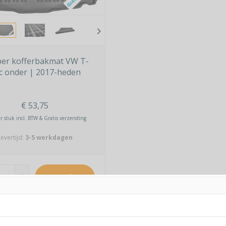
chevron_right
er kofferbakmat VW T-
c onder | 2017-heden
€
53,75
er stuk incl. BTW & Gratis verzending
evertijd:
3-5 werkdagen
add
Bestellen