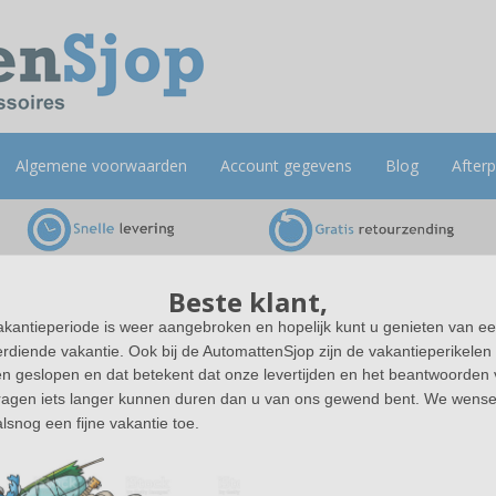
Algemene voorwaarden
Account gegevens
Blog
After
Beste klant,
akantieperiode is weer aangebroken en hopelijk kunt u genieten van e
rdiende vakantie. Ook bij de AutomattenSjop zijn de vakantieperikelen
en geslopen en dat betekent dat onze levertijden en het beantwoorden
gen T-Roc
ragen iets langer kunnen duren dan u van ons gewend bent. We wens
lsnog een fijne vakantie toe.
le pasvorm. De bestuurdersmat en bijrijdersmat is voorzien van een