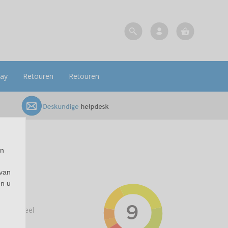
pay
Retouren
Retouren
en
 van
en u
 origineel